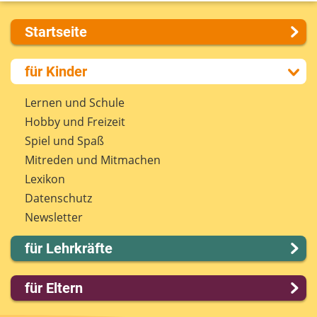
Startseite
Über uns
für Kinder
Presse
Kontakt
Lernen und Schule
Impressum
Hobby und Freizeit
Internet-ABC Sitemap
Spiel und Spaß
Barrierefreiheit
Mitreden und Mitmachen
Länderprojekte
Lexikon
Datenschutz
Newsletter
für Lehrkräfte
Lernmodule
für Eltern
Unterrichts­materialien