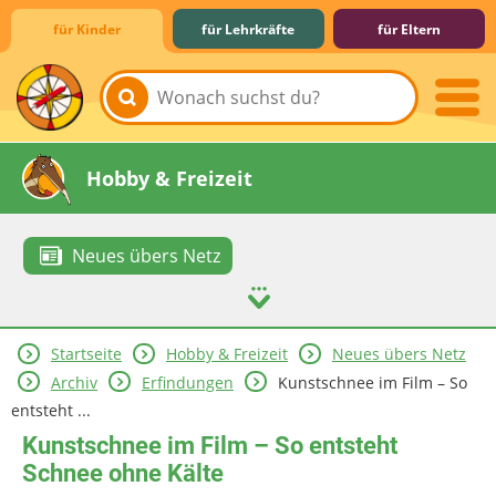
für Kinder
für Lehrkräfte
für Eltern
Lernen & Schule
Hobby & Freizeit
Neues übers Netz
Startseite
Hobby & Freizeit
Neues übers Netz
Spiel & Spaß
Mitreden & Mitmachen
Archiv
Erfindungen
Kunstschnee im Film – So
entsteht ...
Kunstschnee im Film – So entsteht
Schnee ohne Kälte