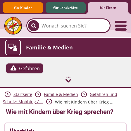
für Kinder
für Lehrkräfte
für Eltern
Familie & Medien
Gefahren
Startseite
Familie & Medien
Gefahren und
Spieletipps & Lernsoftware
Die Jüngsten im Netz
Lexikon
Aktuelles
Schutz: Mobbing / ...
Wie mit Kindern über Krieg ...
Wie mit Kindern über Krieg sprechen?