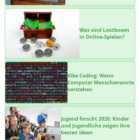
Was sind Lootboxen
in Online-Spielen?
Vibe Coding: Wenn
Computer Menschenworte
verstehen
Jugend forscht 2026: Kinder
und Jugendliche zeigen ihre
besten Ideen