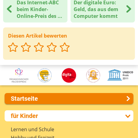
Das Internet-ABC
Der digitale Euro:
Deine Nachricht
beim Kinder-
Geld, das aus dem
Online-Preis des ...
Computer kommt
Diesen Artikel bewerten
Startseite
Über uns
für Kinder
Presse
Kontakt
Lernen und Schule
Impressum
Hobby und Freizeit