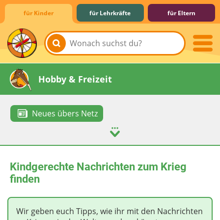
für Kinder
für Lehrkräfte
für Eltern
Lernen & Schule
Hobby & Freizeit
Neues übers Netz
Spiel & Spaß
Mitreden & Mitmachen
Kindgerechte Nachrichten zum Krieg
finden
Wir geben euch Tipps, wie ihr mit den Nachrichten