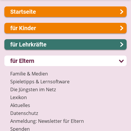
Startseite
Über uns
für Kinder
Presse
Kontakt
Lernen und Schule
für Lehrkräfte
Impressum
Hobby und Freizeit
Internet-ABC Sitemap
Spiel und Spaß
Lernmodule
für Eltern
Barrierefreiheit
Mitreden und Mitmachen
Unterrichts­materialien
Länderprojekte
Lexikon
Internet-ABC-Schule
Familie & Medien
Datenschutz
Praxishilfen
Spieletipps & Lernsoftware
Newsletter
Aktuelles
Die Jüngsten im Netz
Materialbestellung
Lexikon
Lexikon
Aktuelles
Datenschutz
Datenschutz
Newsletter
Anmeldung: Newsletter für Eltern
Spenden
Spenden