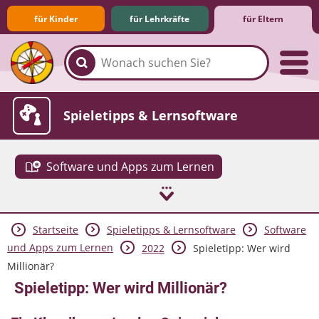
für Kinder
für Lehrkräfte
für Eltern
Familie & Medien
Spieletipps & Lernsoftware
Software und Apps zum Lernen
Startseite
Spieletipps & Lernsoftware
Software
Die Jüngsten im Netz
Lexikon
Aktuelles
und Apps zum Lernen
2022
Spieletipp: Wer wird
Millionär?
Spieletipp: Wer wird Millionär?