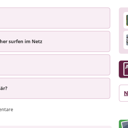
icher surfen im Netz
när?
N
ntare