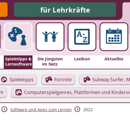
für Lehrkräfte
Spieletipps &
Die Jüngsten
Lexikon
Aktuelles
Lernsoftware
im Netz
Spieletipps
Fortnite
Subway Surfer, M
rm
Computerspielgenres, Plattformen und Kinders
Software und Apps zum Lernen
2022