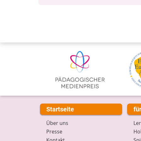
Startseite
fü
Über uns
Le
Presse
Hob
Kontakt
Spi