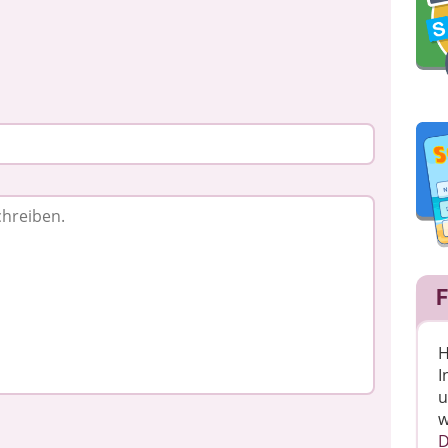
F
H
I
u
w
D