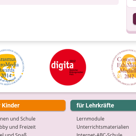
I
I
r Kinder
für Lehrkräfte
rnen und Schule
Lernmodule
by und Freizeit
Unterrichts­materialien
el und Spaß
Internet-ABC-Schule