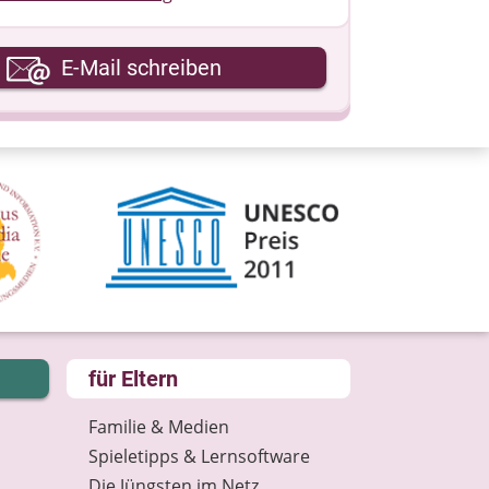
hre E-Mail-Adresse
E-Mail schreiben
hre Nachricht
für Eltern
Familie & Medien
Spieletipps & Lernsoftware
Die Jüngsten im Netz