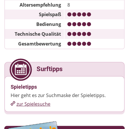
Altersempfehlung
8
Spielspaß
Bedienung
Technische Qualität
Gesamtbewertung
Surftipps
Spieletipps
Hier geht es zur Suchmaske der Spieletipps.
zur Spielesuche