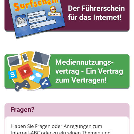
Fragen?
Haben Sie Fragen oder Anregungen zum
Internet-ABC oder zu einzelnen Themen und