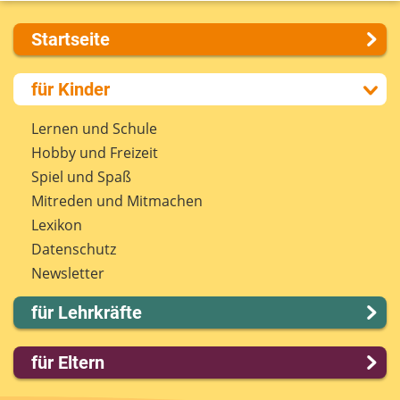
Startseite
Über uns
für Kinder
Presse
Kontakt
Lernen und Schule
Impressum
Hobby und Freizeit
Internet-ABC Sitemap
Spiel und Spaß
Barrierefreiheit
Mitreden und Mitmachen
Länderprojekte
Lexikon
Datenschutz
Newsletter
für Lehrkräfte
Lernmodule
für Eltern
Unterrichts­materialien