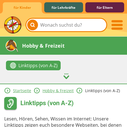
für Kinder
für Lehrkräfte
für Eltern
Lernen & Schule
Hobby & Freizeit
Linktipps (von A-Z)
Startseite
Hobby & Freizeit
Linktipps (von A-Z)
Spiel & Spaß
Mitreden & Mitmachen
Linktipps (von A-Z)
Lesen, Hören, Sehen, Wissen im Internet: Unsere
Linktipps zeigen euch besondere Webseiten, bei denen