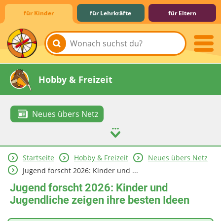
für Kinder
für Lehrkräfte
für Eltern
Lernen & Schule
Hobby & Freizeit
Neues übers Netz
Startseite
Hobby & Freizeit
Neues übers Netz
Spiel & Spaß
Mitreden & Mitmachen
Jugend forscht 2026: Kinder und ...
Jugend forscht 2026: Kinder und
Jugendliche zeigen ihre besten Ideen