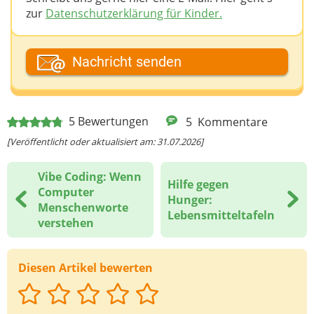
zur
Datenschutzerklärung für Kinder.
Dein Fantasiename
Nachricht senden
Deine E-Mail-Adresse (wenn du eine Antwort
5
Bewertungen
5
Kommentare
möchtest)
[Veröffentlicht oder aktualisiert am: 31.07.2026]
Vibe Coding: Wenn
Hilfe gegen
Deine Nachricht
Computer
Hunger:
Menschenworte
Lebensmitteltafeln
verstehen
Diesen Artikel bewerten