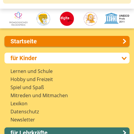
Startseite
Über uns
für Kinder
Presse
Kontakt
Lernen und Schule
Impressum
Hobby und Freizeit
Internet-ABC Sitemap
Spiel und Spaß
Barrierefreiheit
Mitreden und Mitmachen
Länderprojekte
Lexikon
Datenschutz
Newsletter
für Lehrkräfte