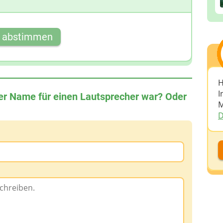
t abstimmen
H
I
hter Name für einen Lautsprecher war? Oder
M
D
D
D
A