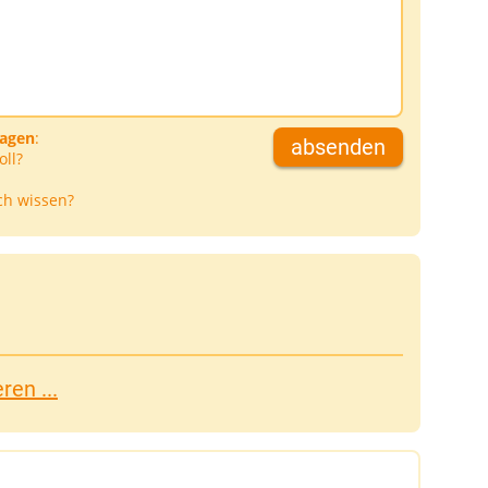
D
ragen
:
absenden
oll?
ch wissen?
en ...