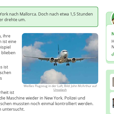
York nach Mallorca. Doch nach etwa 1,5 Stunden
er drehte um.
N
, ihre
H
 ist eine
N
ispiel
 blieben
s ist
nschen
s
Weißes Flugzeug in der Luft; Bild: John McArthur auf
Unsplash
heit ist
die Maschine wieder in New York. Polizei und
nschen mussten noch einmal kontrolliert werden.
 untersucht.