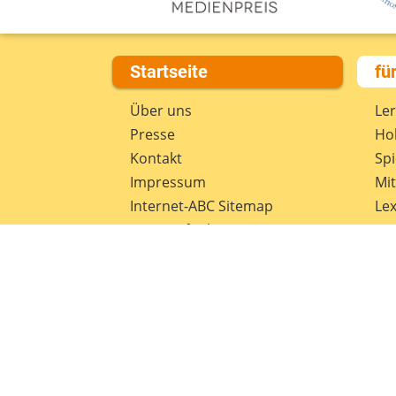
Startseite
fü
Über uns
Le
Presse
Hob
Kontakt
Spi
Impressum
Mi
Internet-ABC Sitemap
Lex
Barrierefreiheit
Da
Länderprojekte
Ne