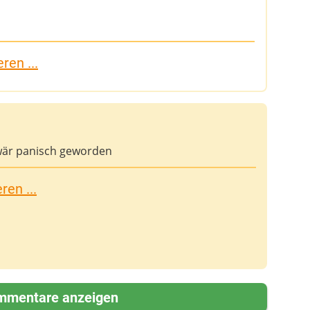
ren ...
 wär panisch geworden
en ...
mmentare anzeigen