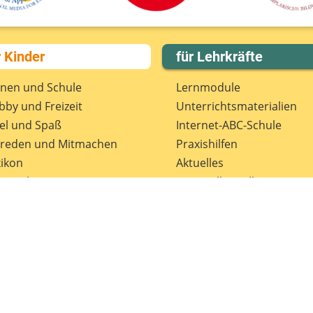
r Kinder
für Lehrkräfte
rnen und Schule
Lernmodule
by und Freizeit
Unterrichts­materialien
el und Spaß
Internet-ABC-Schule
treden und Mitmachen
Praxishilfen
ikon
Aktuelles
tenschutz
Materialbestellung
wsletter
Lexikon
Datenschutz
Newsletter
Spenden