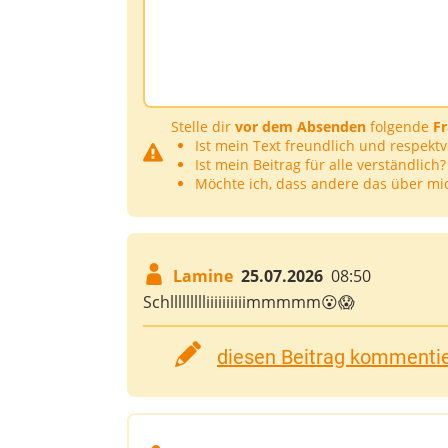
Stelle dir
vor dem Absenden
folgende
F
Ist mein Text freundlich und respektv
Ist mein Beitrag für alle verständlich?
Möchte ich, dass andere das über mi
Lamine
25.07.2026
08:50
Schllllllllliiiiiiiiiimmmmm😮😱
diesen Beitrag kommentier