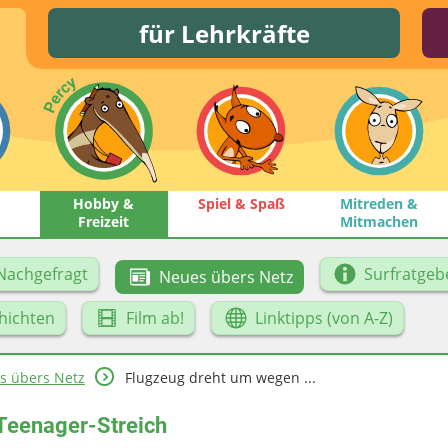
für Lehrkräfte
Hobby &
Spiel & Spaß
Mitreden &
Freizeit
Mitmachen
Nachgefragt
Surfratgeb
Neues übers Netz
hichten
Film ab!
Linktipps (von A-Z)
s übers Netz
Flugzeug dreht um wegen ...
Teenager-Streich