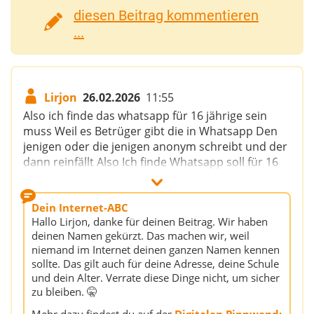
diesen Beitrag kommentieren
...
Lirjon
26.02.2026
11:55
Also ich finde das whatsapp für 16 jährige sein
muss Weil es Betrüger gibt die in Whatsapp Den
jenigen oder die jenigen anonym schreibt und der
dann reinfällt Also Ich finde Whatsapp soll für 16
oder 18 jährige sein Weil dann können kleine
Kinder Darauf reinfallen
Dein Internet-ABC
Hallo Lirjon, danke für deinen Beitrag. Wir haben
Social Media Wie Tiktok , Snapchat oder,
deinen Namen gekürzt. Das machen wir, weil
Instagram Sollen Ab 19 sein weil wenn ein Kind
niemand im Internet deinen ganzen Namen kennen
sein Profil macht oder ein foto von sie oder ihm
sollte. Das gilt auch für deine Adresse, deine Schule
macht dann kann jeder Seine Informationen
und dein Alter. Verrate diese Dinge nicht, um sicher
finden Bei dem jenigen Nach hause kommen und
zu bleiben. 🤫
den Kidnappen.