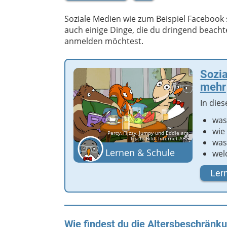
Soziale Medien wie zum Beispiel Facebook si
auch einige Dinge, die du dringend beacht
anmelden möchtest.
Sozia
mehr
In die
was
wie
Percy, Flizzy, Jumpy und Eddie am
Tisch; Bild: Internet-ABC
was
Lernen & Schule
wel
Ler
Wie findest du die Altersbeschränk