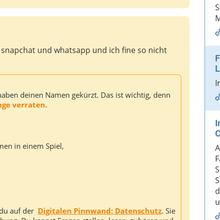
S
M
h snapchat und whatsapp und ich fine so nicht
F
L
I
 haben deinen Namen gekürzt. Das ist wichtig, denn
nge verraten
.
I
C
en in einem Spiel,
A
F
S
S
d
u
t du auf der
Digitalen Pinnwand: Datenschutz
. Sie