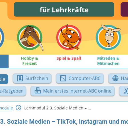
für Lehrkräfte
Hobby &
Spiel & Spaß
Mitreden &
Freizeit
Mitmachen
Surfschein
Computer-ABC
Ha
le
e-Ratgeber
Mein erstes Internet-ABC online
module
Lernmodul 2.3. Soziale Medien – ...
3. Soziale Medien – TikTok, Instagram und m