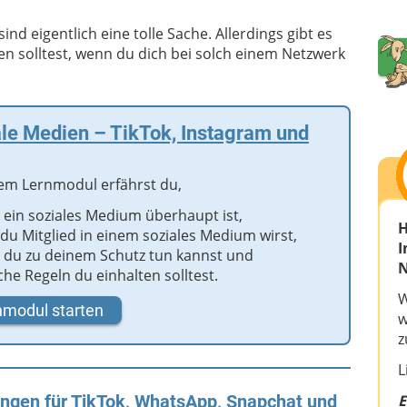
nd eigentlich eine tolle Sache. Allerdings gibt es
en solltest, wenn du dich bei solch einem Netzwerk
le Medien – TikTok, Instagram und
sem Lernmodul erfährst du,
 ein soziales Medium überhaupt ist,
H
 du Mitglied in einem soziales Medium wirst,
I
 du zu deinem Schutz tun kannst und
N
che Regeln du einhalten solltest.
W
nmodul starten
w
z
L
E
ungen für TikTok, WhatsApp, Snapchat und