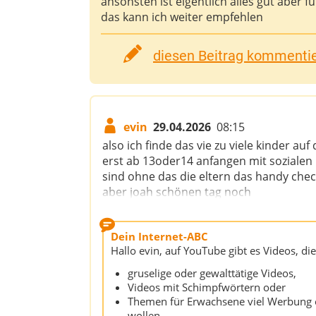
ansonsten ist eigentlich alles gut aber f
das kann ich weiter empfehlen
diesen Beitrag kommentier
evin
29.04.2026
08:15
also ich finde das vie zu viele kinder au
erst ab 13oder14 anfangen mit sozialen 
sind ohne das die eltern das handy check
aber joah schönen tag noch
Dein Internet-ABC
Hallo evin, auf YouTube gibt es Videos, die
gruselige oder gewalttätige Videos,
Videos mit Schimpfwörtern oder
Themen für Erwachsene viel Werbung o
wollen.