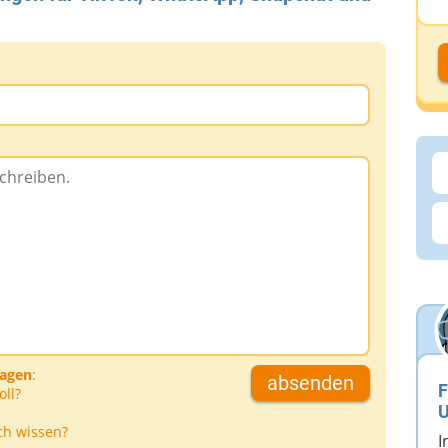
D
D
A
D
ragen
:
absenden
F
oll?
U
ch wissen?
I