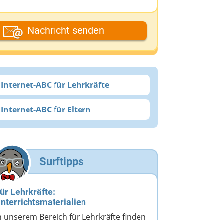
ein Vor- oder Spitzname
Nachricht senden
eine E-Mail-Adresse (wenn du eine
ntwort möchtest)
Internet-ABC für Lehrkräfte
Internet-ABC für Eltern
eine Nachricht
Surftipps
ür Lehrkräfte:
nterrichtsmaterialien
n unserem Bereich für Lehrkräfte finden