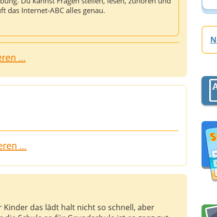
rbung. Du kannst Fragen stellen, lesen, zuhören und
üft das Internet‑ABC alles genau.
N
en ...
ren ...
 Kinder das lädt halt nicht so schnell, aber