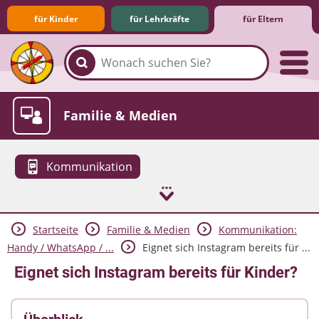
für Kinder
für Lehrkräfte
für Eltern
Familie & Medien
Kommunikation
Startseite
Familie & Medien
Kommunikation:
Spieletipps & Lernsoftware
Die Jüngsten im Netz
Lexikon
Aktuelles
Handy / WhatsApp / ...
Eignet sich Instagram bereits für ...
Eignet sich Instagram bereits für Kinder?