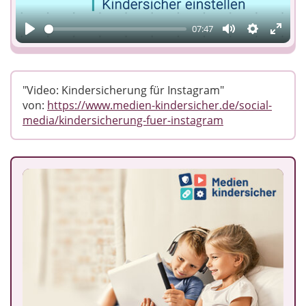
07:47
Play
Mute
Einstellun
Enter
fulls
"Video: Kindersicherung für Instagram"
von:
https://www.medien-kindersicher.de/social-
media/kindersicherung-fuer-instagram