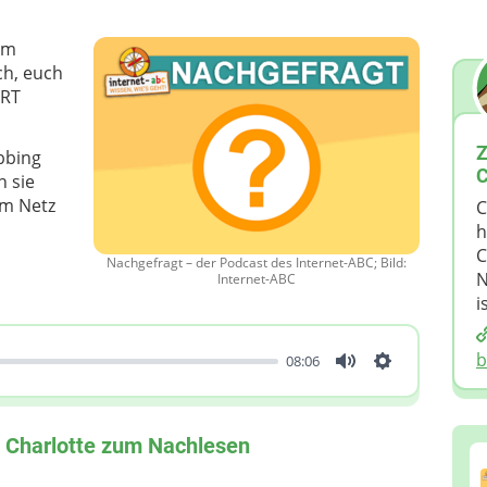
im
ch, euch
ORT
Z
bbing
C
n sie
im Netz
C
h
C
Nachgefragt – der Podcast des Internet-ABC; Bild:
N
Internet-ABC
i
b
08:06
Mute
Einstellunge
Charlotte zum Nachlesen
.