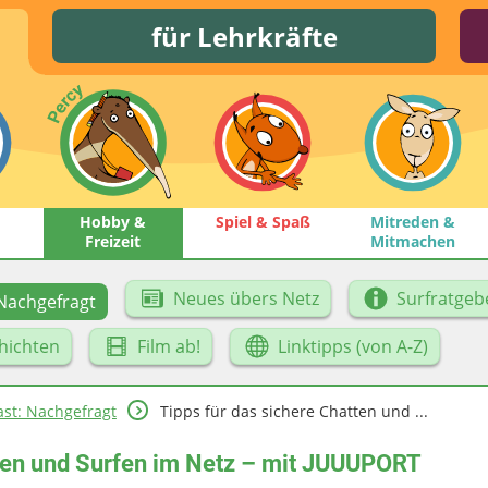
für Lehrkräfte
Hobby &
Spiel & Spaß
Mitreden &
Freizeit
Mitmachen
Neues übers Netz
Surfratgeb
Nachgefragt
hichten
Film ab!
Linktipps (von A-Z)
st: Nachgefragt
Tipps für das sichere Chatten und ...
tten und Surfen im Netz – mit JUUUPORT