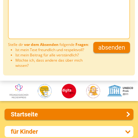
Stelle dir
vor dem Absenden
folgende
Fragen
:
absenden
Ist mein Text freundlich und respektvoll?
Ist mein Beitrag für alle verständlich?
Möchte ich, dass andere das über mich
wissen?
Startseite
Über uns
für Kinder
Presse