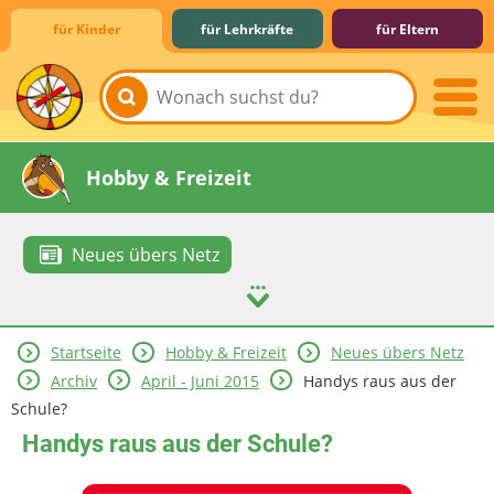
für Kinder
für Lehrkräfte
für Eltern
Lernen & Schule
Hobby & Freizeit
Neues übers Netz
Startseite
Hobby & Freizeit
Neues übers Netz
Spiel & Spaß
Mitreden & Mitmachen
Archiv
April - Juni 2015
Handys raus aus der
Schule?
Handys raus aus der Schule?