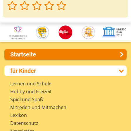
Startseite
Über uns
für Kinder
Presse
Kontakt
Lernen und Schule
Impressum
Hobby und Freizeit
Internet-ABC Sitemap
Spiel und Spaß
Barrierefreiheit
Mitreden und Mitmachen
Länderprojekte
Lexikon
Datenschutz