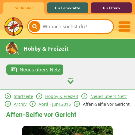
für Kinder
für Lehrkräfte
für Eltern
Lernen & Schule
Hobby & Freizeit
Neues übers Netz
Startseite
Hobby & Freizeit
Neues übers Netz
Spiel & Spaß
Mitreden & Mitmachen
Archiv
April - Juni 2016
Affen-Selfie vor Gericht
Affen-Selfie vor Gericht