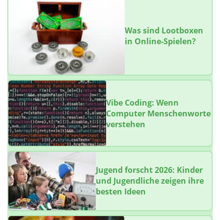
Was sind Lootboxen
in Online-Spielen?
Vibe Coding: Wenn
Computer Menschenworte
verstehen
Jugend forscht 2026: Kinder
und Jugendliche zeigen ihre
besten Ideen