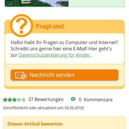
Fragt uns!
Hallo! Habt ihr Fragen zu Computer und Internet?
Schreibt uns gerne hier eine E-Mail! Hier geht's
zur
Datenschutzerklärung für Kinder.
Dein Fantasiename
Nachricht senden
Deine E-Mail-Adresse (wenn du eine Antwort
37
Bewertungen
0
Kommentare
möchtest)
[Veröffentlicht oder aktualisiert am: 02.05.2016]
Diesen Artikel bewerten
Deine Nachricht