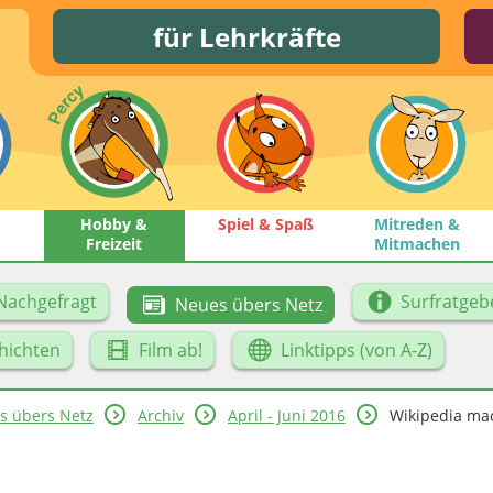
für Lehrkräfte
Hobby &
Spiel & Spaß
Mitreden &
Freizeit
Mitmachen
Nachgefragt
Surfratgeb
Neues übers Netz
hichten
Film ab!
Linktipps (von A-Z)
s übers Netz
Archiv
April - Juni 2016
Wikipedia ma