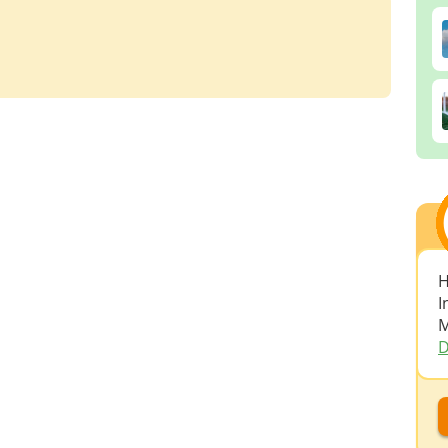
H
I
M
D
D