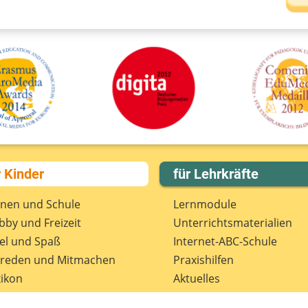
D
A
D
r Kinder
für Lehrkräfte
rnen und Schule
Lernmodule
by und Freizeit
Unterrichts­materialien
el und Spaß
Internet-ABC-Schule
treden und Mitmachen
Praxishilfen
ikon
Aktuelles
tenschutz
Materialbestellung