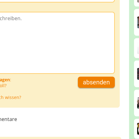
ragen
:
absenden
oll?
ch wissen?
entare