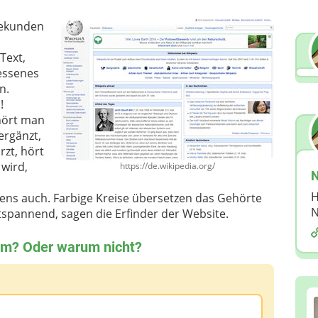
 Sekunden
Text,
gessenes
n.
n!
hört man
ergänzt,
rzt, hört
 wird,
https://de.wikipedia.org/
N
H
ns auch. Farbige Kreise übersetzen das Gehörte
N
tspannend, sagen die Erfinder der Website.
rum? Oder warum nicht?