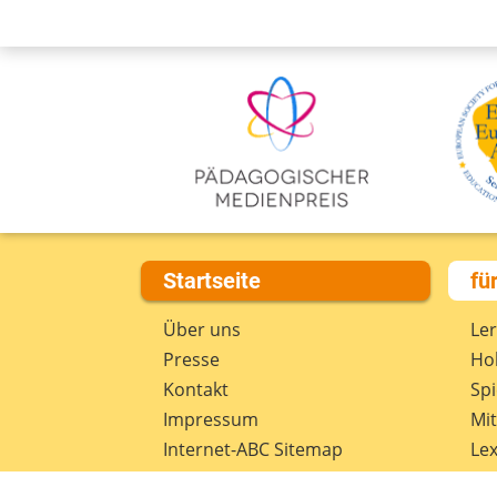
Startseite
fü
Über uns
Le
Presse
Hob
Kontakt
Spi
Impressum
Mi
Internet-ABC Sitemap
Lex
Barrierefreiheit
Da