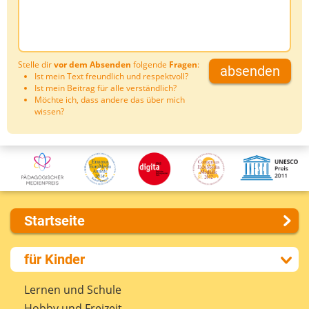
Stelle dir
vor dem Absenden
folgende
Fragen
:
absenden
Ist mein Text freundlich und respektvoll?
Ist mein Beitrag für alle verständlich?
Möchte ich, dass andere das über mich
wissen?
Startseite
Über uns
für Kinder
Presse
Kontakt
Lernen und Schule
Impressum
Hobby und Freizeit