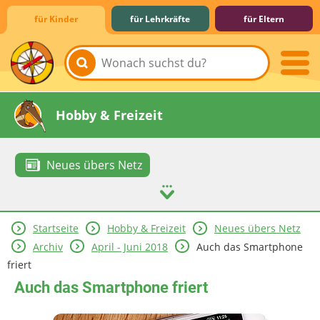
für Kinder
für Lehrkräfte
für Eltern
Lernen & Schule
Hobby & Freizeit
Neues übers Netz
Startseite
Hobby & Freizeit
Neues übers Netz
Spiel & Spaß
Mitreden & Mitmachen
Archiv
April - Juni 2018
Auch das Smartphone
friert
Auch das Smartphone friert