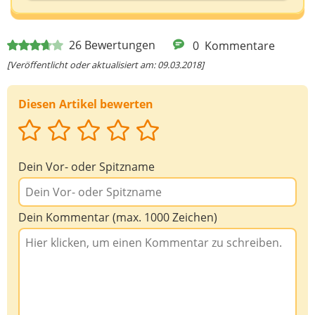
Deine E-Mail-Adresse (wenn du eine Antwort
26
Bewertungen
0
Kommentare
möchtest)
[Veröffentlicht oder aktualisiert am: 09.03.2018]
Diesen Artikel bewerten
Deine Nachricht
Dein Vor- oder Spitzname
Dein Kommentar (max. 1000 Zeichen)