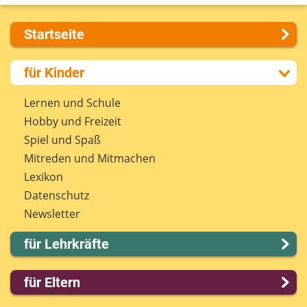
Startseite
Über uns
für Kinder
Presse
Kontakt
Lernen und Schule
Impressum
Hobby und Freizeit
Internet-ABC Sitemap
Spiel und Spaß
Barrierefreiheit
Mitreden und Mitmachen
Länderprojekte
Lexikon
Datenschutz
Newsletter
für Lehrkräfte
Lernmodule
für Eltern
Unterrichts­materialien