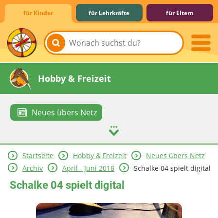
für Kinder
für Lehrkräfte
für Eltern
Lernen & Schule
Hobby & Freizeit
Neues übers Netz
Startseite
Hobby & Freizeit
Neues übers Netz
Spiel & Spaß
Mitreden & Mitmachen
Archiv
April - Juni 2018
Schalke 04 spielt digital
Schalke 04 spielt digital