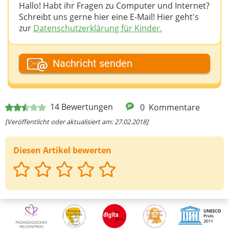
Hallo! Habt ihr Fragen zu Computer und Internet?
Schreibt uns gerne hier eine E-Mail! Hier geht's
zur
Datenschutzerklärung für Kinder.
Dein Fantasiename
Nachricht senden
Deine E-Mail-Adresse (wenn du eine Antwort
14
Bewertungen
0
Kommentare
möchtest)
[Veröffentlicht oder aktualisiert am: 27.02.2018]
Diesen Artikel bewerten
Deine Nachricht