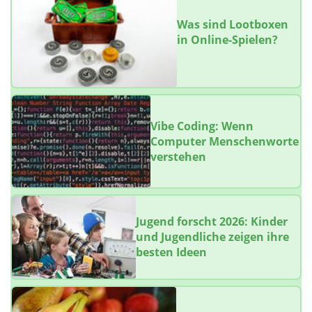
Was sind Lootboxen
in Online-Spielen?
Vibe Coding: Wenn
Computer Menschenworte
verstehen
Jugend forscht 2026: Kinder
und Jugendliche zeigen ihre
besten Ideen