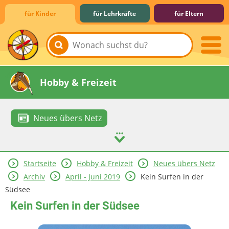
für Kinder
für Lehrkräfte
für Eltern
Lernen & Schule
Hobby & Freizeit
Neues übers Netz
Startseite
Hobby & Freizeit
Neues übers Netz
Spiel & Spaß
Mitreden & Mitmachen
Archiv
April - Juni 2019
Kein Surfen in der
Südsee
Kein Surfen in der Südsee