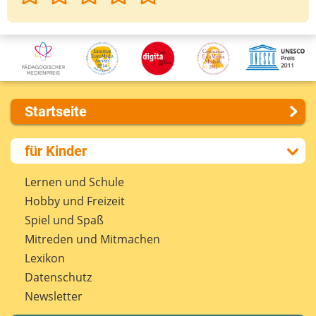
Startseite
Über uns
für Kinder
Presse
Kontakt
Lernen und Schule
Impressum
Hobby und Freizeit
Internet-ABC Sitemap
Spiel und Spaß
Barrierefreiheit
Mitreden und Mitmachen
Länderprojekte
Lexikon
Datenschutz
Newsletter