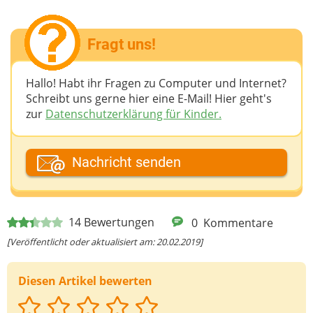
Fragt uns!
Hallo! Habt ihr Fragen zu Computer und Internet?
Schreibt uns gerne hier eine E-Mail! Hier geht's
zur
Datenschutzerklärung für Kinder.
Dein Fantasiename
Nachricht senden
Deine E-Mail-Adresse (wenn du eine Antwort
14
Bewertungen
0
Kommentare
möchtest)
[Veröffentlicht oder aktualisiert am: 20.02.2019]
Diesen Artikel bewerten
Deine Nachricht