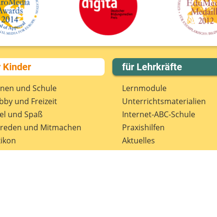
D
r Kinder
für Lehrkräfte
rnen und Schule
Lernmodule
by und Freizeit
Unterrichts­materialien
el und Spaß
Internet-ABC-Schule
treden und Mitmachen
Praxishilfen
ikon
Aktuelles
tenschutz
Materialbestellung
wsletter
Lexikon
Datenschutz
Newsletter
Spenden