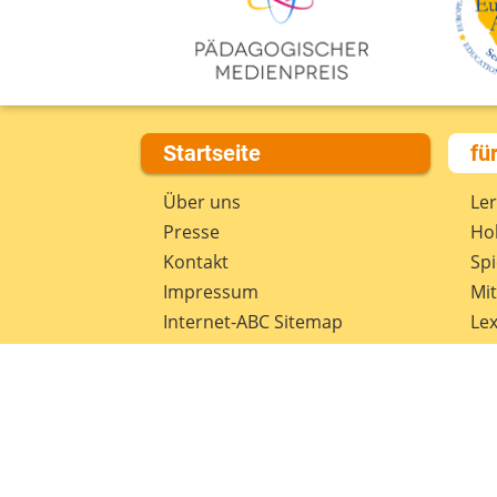
Startseite
fü
Über uns
Le
Presse
Hob
Kontakt
Spi
Impressum
Mi
Internet-ABC Sitemap
Lex
Barrierefreiheit
Da
Länderprojekte
Ne