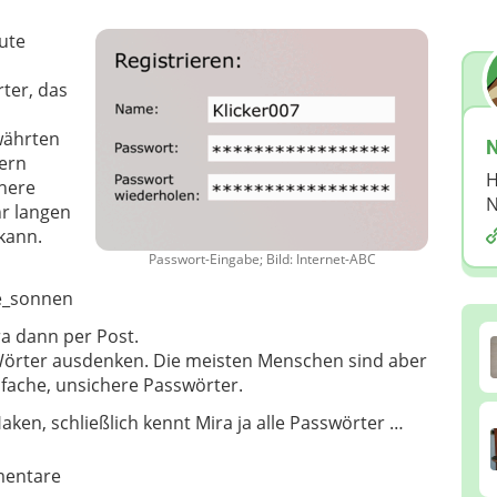
gute
ter, das
währten
N
tern
H
chere
N
r langen
kann.
Passwort-Eingabe; Bild: Internet-ABC
e_sonnenblume.
ra dann per Post.
e Wörter ausdenken. Die meisten Menschen sind aber
fache, unsichere Passwörter.
ken, schließlich kennt Mira ja alle Passwörter …
entare