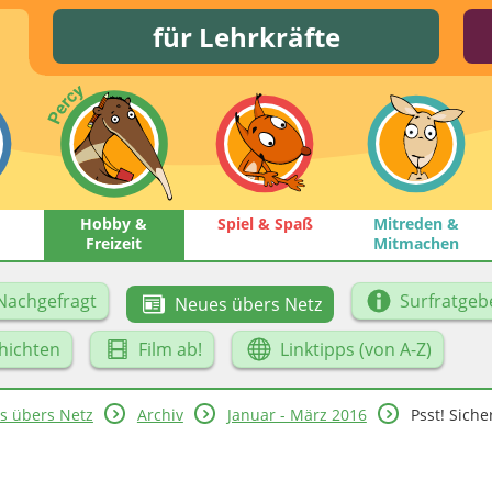
für Lehrkräfte
Hobby &
Spiel & Spaß
Mitreden &
Freizeit
Mitmachen
Nachgefragt
Surfratgeb
Neues übers Netz
hichten
Film ab!
Linktipps (von A-Z)
s übers Netz
Archiv
Januar - März 2016
Psst! Siche