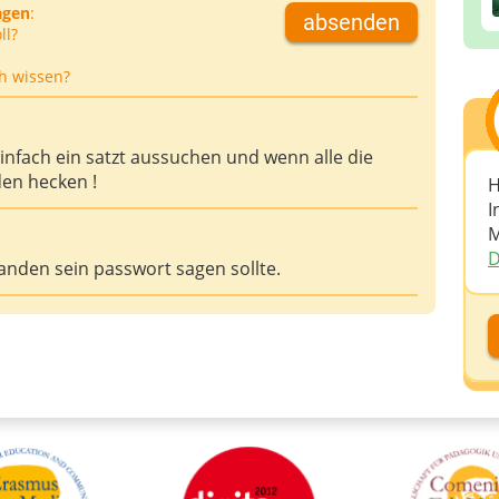
agen
:
absenden
ll?
h wissen?
einfach ein satzt aussuchen und wenn alle die
den hecken !
H
I
M
D
nden sein passwort sagen sollte.
D
D
A