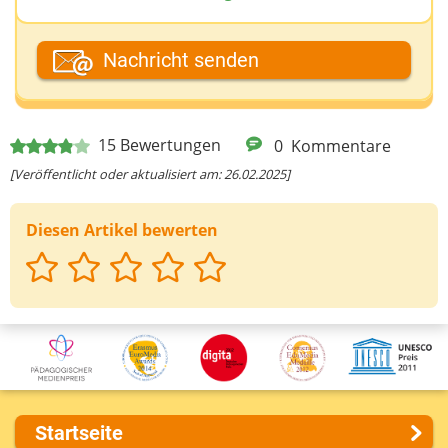
Dein Fantasiename
Nachricht senden
Deine E-Mail-Adresse (wenn du eine Antwort
15
Bewertungen
0
Kommentare
möchtest)
[Veröffentlicht oder aktualisiert am: 26.02.2025]
Diesen Artikel bewerten
Deine Nachricht
Startseite