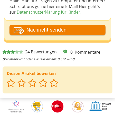
Hallo! Habt ihr Fragen zu Computer und Internet?
Schreibt uns gerne hier eine E-Mail! Hier geht's
zur
Datenschutzerklärung für Kinder.
Dein Fantasiename
Nachricht senden
Deine E-Mail-Adresse (wenn du eine Antwort
24
Bewertungen
0
Kommentare
möchtest)
[Veröffentlicht oder aktualisiert am: 08.12.2017]
Diesen Artikel bewerten
Deine Nachricht