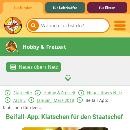
für Kinder
für Lehrkräfte
für Eltern
Lernen & Schule
Hobby & Freizeit
Neues übers Netz
Startseite
Hobby & Freizeit
Neues übers Netz
Spiel & Spaß
Mitreden & Mitmachen
Archiv
Januar - März 2018
Beifall-App:
Klatschen für den ...
Beifall-App: Klatschen für den Staatschef