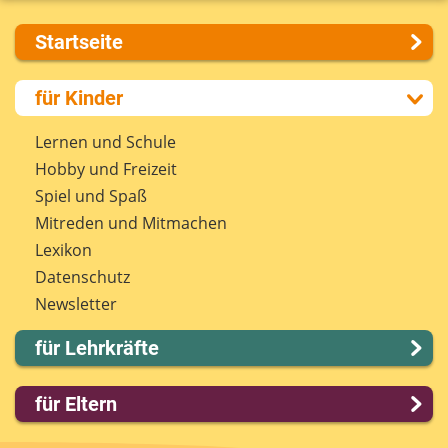
Startseite
Über uns
für Kinder
Presse
Kontakt
Lernen und Schule
Impressum
Hobby und Freizeit
Internet-ABC Sitemap
Spiel und Spaß
Barrierefreiheit
Mitreden und Mitmachen
Länderprojekte
Lexikon
Datenschutz
Newsletter
für Lehrkräfte
Lernmodule
für Eltern
Unterrichts­materialien
Internet-ABC-Schule