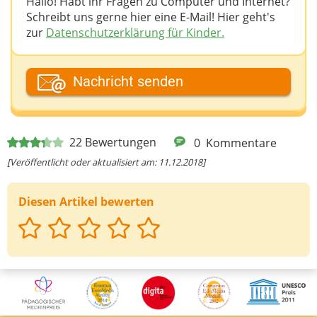
Hallo! Habt ihr Fragen zu Computer und Internet?
Schreibt uns gerne hier eine E-Mail! Hier geht's
zur
Datenschutzerklärung für Kinder.
Dein Fantasiename
Nachricht senden
Deine E-Mail-Adresse (wenn du eine Antwort
22
Bewertungen
0
Kommentare
möchtest)
[Veröffentlicht oder aktualisiert am: 11.12.2018]
Diesen Artikel bewerten
Deine Nachricht