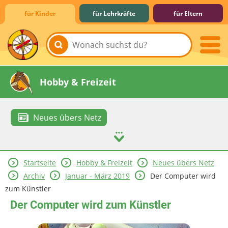
für Kinder
für Lehrkräfte
für Eltern
Lernen & Schule
Hobby & Freizeit
Neues übers Netz
Startseite
Hobby & Freizeit
Neues übers Netz
Spiel & Spaß
Mitreden & Mitmachen
Archiv
Januar - März 2019
Der Computer wird
zum Künstler
Der Computer wird zum Künstler