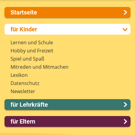
Startseite
Über uns
für Kinder
Presse
Kontakt
Lernen und Schule
Impressum
Hobby und Freizeit
Internet-ABC Sitemap
Spiel und Spaß
Barrierefreiheit
Mitreden und Mitmachen
Länderprojekte
Lexikon
Datenschutz
Newsletter
für Lehrkräfte
Lernmodule
für Eltern
Unterrichts­materialien
Internet-ABC-Schule
Familie & Medien