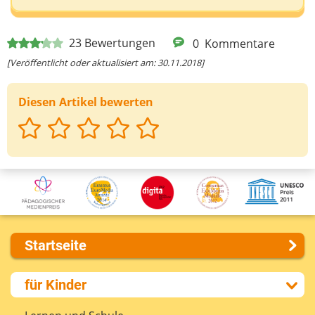
Deine E-Mail-Adresse (wenn du eine Antwort
23
Bewertungen
0
Kommentare
möchtest)
[Veröffentlicht oder aktualisiert am: 30.11.2018]
Diesen Artikel bewerten
Deine Nachricht
Startseite
Über uns
für Kinder
Presse
Kontakt