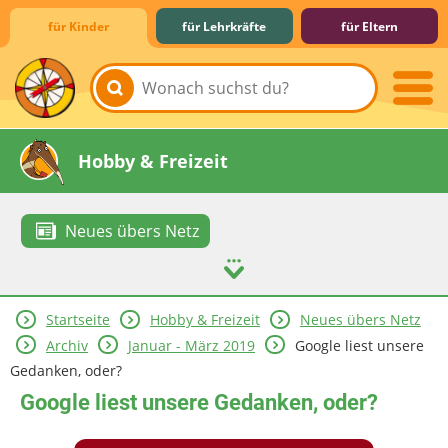
für Kinder
für Lehrkräfte
für Eltern
Lernen & Schule
Hobby & Freizeit
Neues übers Netz
Startseite
Hobby & Freizeit
Neues übers Netz
Spiel & Spaß
Mitreden & Mitmachen
Archiv
Januar - März 2019
Google liest unsere
Gedanken, oder?
Google liest unsere Gedanken, oder?