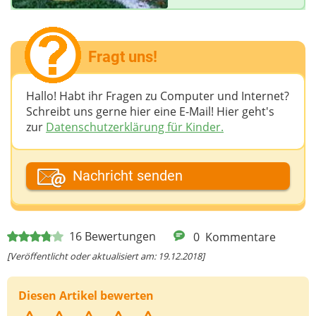
Fragt uns!
Hallo! Habt ihr Fragen zu Computer und Internet?
Schreibt uns gerne hier eine E-Mail! Hier geht's
zur
Datenschutzerklärung für Kinder.
Dein Fantasiename
Nachricht senden
Deine E-Mail-Adresse (wenn du eine Antwort
16
Bewertungen
0
Kommentare
möchtest)
[Veröffentlicht oder aktualisiert am: 19.12.2018]
Diesen Artikel bewerten
Deine Nachricht