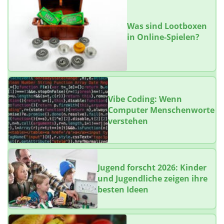
Was sind Lootboxen
in Online-Spielen?
Vibe Coding: Wenn
Computer Menschenworte
verstehen
Jugend forscht 2026: Kinder
und Jugendliche zeigen ihre
besten Ideen