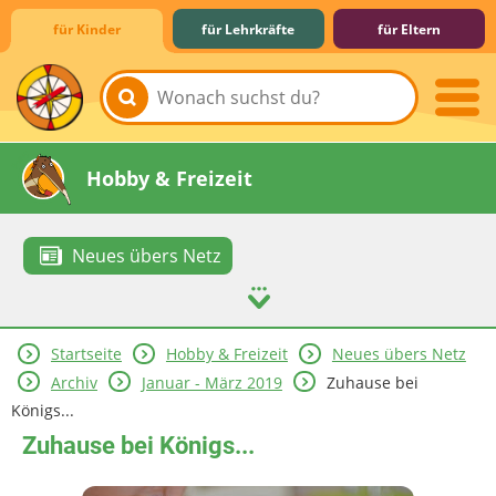
für Kinder
für Lehrkräfte
für Eltern
Lernen & Schule
Hobby & Freizeit
Neues übers Netz
Startseite
Hobby & Freizeit
Neues übers Netz
Spiel & Spaß
Mitreden & Mitmachen
Archiv
Januar - März 2019
Zuhause bei
Königs...
Zuhause bei Königs...