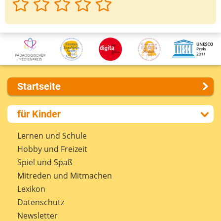
Startseite
Über uns
für Kinder
Presse
Kontakt
Lernen und Schule
Impressum
Hobby und Freizeit
Internet-ABC Sitemap
Spiel und Spaß
Barrierefreiheit
Mitreden und Mitmachen
Länderprojekte
Lexikon
Datenschutz
Newsletter