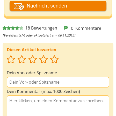
Dein Fantasiename
Nachricht senden
Deine E-Mail-Adresse (wenn du eine Antwort
18
Bewertungen
0
Kommentare
möchtest)
[Veröffentlicht oder aktualisiert am: 06.11.2015]
Diesen Artikel bewerten
Deine Nachricht
Dein Vor- oder Spitzname
Dein Kommentar (max. 1000 Zeichen)