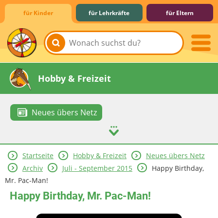
für Kinder
für Lehrkräfte
für Eltern
Lernen & Schule
Hobby & Freizeit
Neues übers Netz
Startseite
Hobby & Freizeit
Neues übers Netz
Spiel & Spaß
Mitreden & Mitmachen
Archiv
Juli - September 2015
Happy Birthday,
Mr. Pac-Man!
Happy Birthday, Mr. Pac-Man!