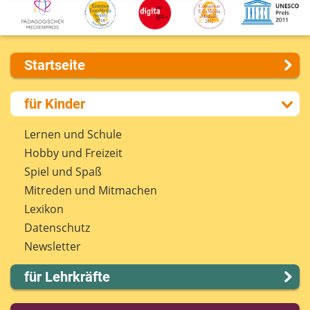
Startseite
Über uns
für Kinder
Presse
Kontakt
Lernen und Schule
Impressum
Hobby und Freizeit
Internet-ABC Sitemap
Spiel und Spaß
Barrierefreiheit
Mitreden und Mitmachen
Länderprojekte
Lexikon
Datenschutz
Newsletter
für Lehrkräfte
Lernmodule