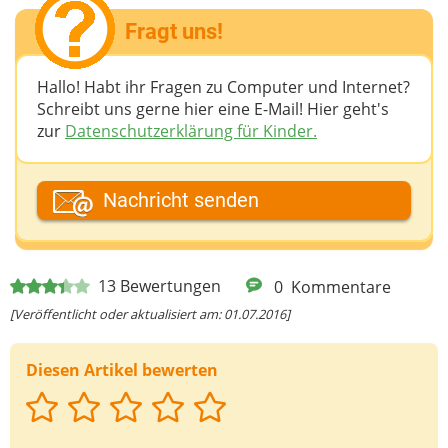
Fragt uns!
Hallo! Habt ihr Fragen zu Computer und Internet?
Schreibt uns gerne hier eine E-Mail! Hier geht's
zur
Datenschutzerklärung für Kinder.
Dein Fantasiename
Nachricht senden
Deine E-Mail-Adresse (wenn du eine Antwort
13
Bewertungen
0
Kommentare
möchtest)
[Veröffentlicht oder aktualisiert am: 01.07.2016]
Diesen Artikel bewerten
Deine Nachricht