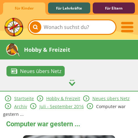
für Kinder
für Lehrkräfte
für Eltern
Lernen & Schule
Hobby & Freizeit
Neues übers Netz
Startseite
Hobby & Freizeit
Neues übers Netz
Spiel & Spaß
Mitreden & Mitmachen
Archiv
Juli - September 2016
Computer war
gestern ...
Computer war gestern ...