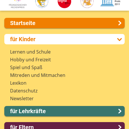
Startseite
Über uns
für Kinder
Presse
Kontakt
Lernen und Schule
Impressum
Hobby und Freizeit
Internet-ABC Sitemap
Spiel und Spaß
Barrierefreiheit
Mitreden und Mitmachen
Länderprojekte
Lexikon
Datenschutz
Newsletter
für Lehrkräfte
Lernmodule
für Eltern