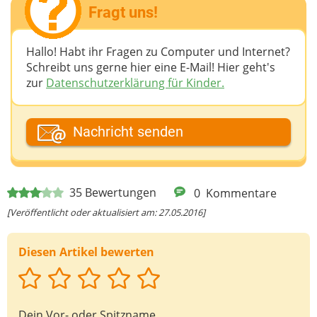
Fragt uns!
Hallo! Habt ihr Fragen zu Computer und Internet?
Schreibt uns gerne hier eine E-Mail! Hier geht's
zur
Datenschutzerklärung für Kinder.
Dein Fantasiename
Nachricht senden
Deine E-Mail-Adresse (wenn du eine Antwort
35
Bewertungen
0
Kommentare
möchtest)
[Veröffentlicht oder aktualisiert am: 27.05.2016]
Diesen Artikel bewerten
Deine Nachricht
Dein Vor- oder Spitzname