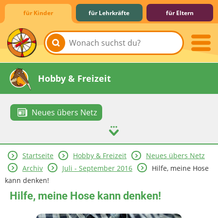
für Kinder
für Lehrkräfte
für Eltern
Lernen & Schule
Hobby & Freizeit
Neues übers Netz
Startseite
Hobby & Freizeit
Neues übers Netz
Spiel & Spaß
Mitreden & Mitmachen
Archiv
Juli - September 2016
Hilfe, meine Hose
kann denken!
Hilfe, meine Hose kann denken!