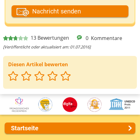
Dein Fantasiename
Nachricht senden
Deine E-Mail-Adresse (wenn du eine Antwort
13
Bewertungen
0
Kommentare
möchtest)
[Veröffentlicht oder aktualisiert am: 01.07.2016]
Diesen Artikel bewerten
Deine Nachricht
Startseite