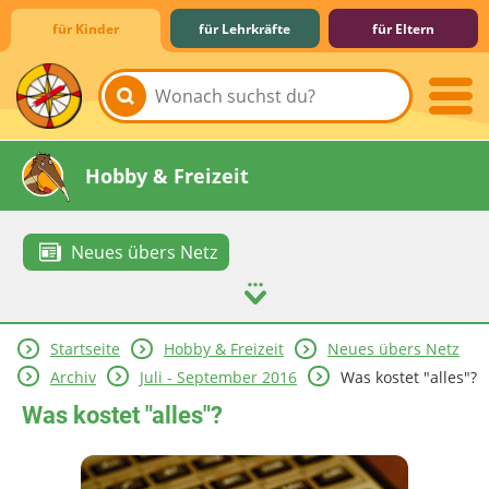
für Kinder
für Lehrkräfte
für Eltern
Lernen & Schule
Hobby & Freizeit
Neues übers Netz
Startseite
Hobby & Freizeit
Neues übers Netz
Spiel & Spaß
Mitreden & Mitmachen
Archiv
Juli - September 2016
Was kostet "alles"?
Was kostet "alles"?