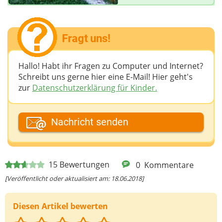
Fragt uns!
Hallo! Habt ihr Fragen zu Computer und Internet?
Schreibt uns gerne hier eine E-Mail! Hier geht's
zur
Datenschutzerklärung für Kinder.
Dein Fantasiename
Nachricht senden
Deine E-Mail-Adresse (wenn du eine Antwort
15
Bewertungen
0
Kommentare
möchtest)
[Veröffentlicht oder aktualisiert am: 18.06.2018]
Diesen Artikel bewerten
Deine Nachricht