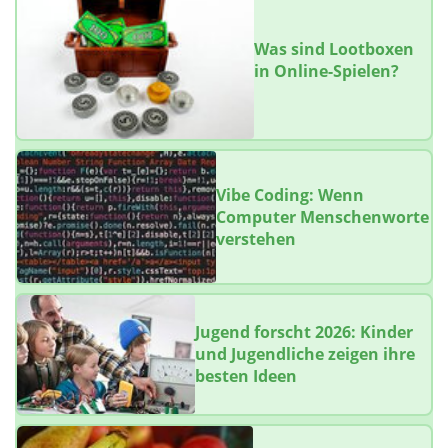
Was sind Lootboxen
in Online-Spielen?
Vibe Coding: Wenn
Computer Menschenworte
verstehen
Jugend forscht 2026: Kinder
und Jugendliche zeigen ihre
besten Ideen