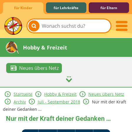
für Kinder
für Lehrkräfte
für Eltern
Lernen & Schule
Hobby & Freizeit
Neues übers Netz
Startseite
Hobby & Freizeit
Neues übers Netz
Spiel & Spaß
Mitreden & Mitmachen
Archiv
Juli - September 2018
Nur mit der Kraft
deiner Gedanken …
Nur mit der Kraft deiner Gedanken …