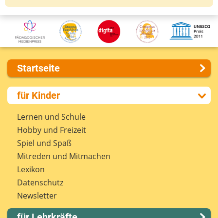
Startseite
Über uns
für Kinder
Presse
Kontakt
Lernen und Schule
Impressum
Hobby und Freizeit
Internet-ABC Sitemap
Spiel und Spaß
Barrierefreiheit
Mitreden und Mitmachen
Länderprojekte
Lexikon
Datenschutz
Newsletter
für Lehrkräfte