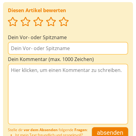
Diesen Artikel bewerten
Deine Nachricht
Dein Vor- oder Spitzname
Dein Kommentar (max. 1000 Zeichen)
Stelle dir
vor dem Absenden
folgende
Fragen
:
absenden
Ist mein Text freundlich und respektvoll?