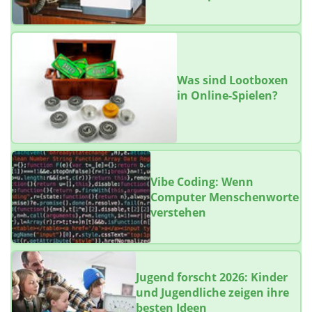
Was sind Lootboxen
in Online-Spielen?
Vibe Coding: Wenn
Computer Menschenworte
verstehen
Jugend forscht 2026: Kinder
und Jugendliche zeigen ihre
besten Ideen