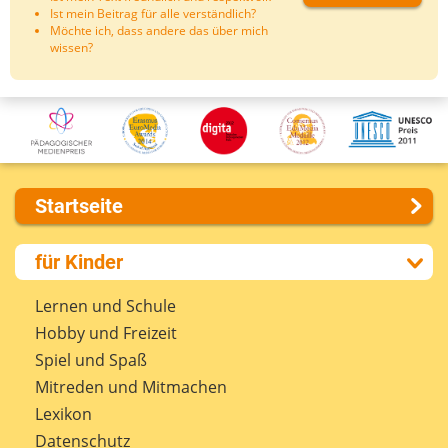
Ist mein Beitrag für alle verständlich?
Möchte ich, dass andere das über mich
wissen?
Startseite
Über uns
für Kinder
Presse
Kontakt
Lernen und Schule
Impressum
Hobby und Freizeit
Internet-ABC Sitemap
Spiel und Spaß
Barrierefreiheit
Mitreden und Mitmachen
Länderprojekte
Lexikon
Datenschutz