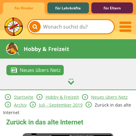
für Kinder
für Lehrkräfte
für Eltern
Lernen & Schule
Hobby & Freizeit
Neues übers Netz
Startseite
Hobby & Freizeit
Neues übers Netz
Spiel & Spaß
Mitreden & Mitmachen
Archiv
Juli - September 2019
Zurück in das alte
Internet
Zurück in das alte Internet