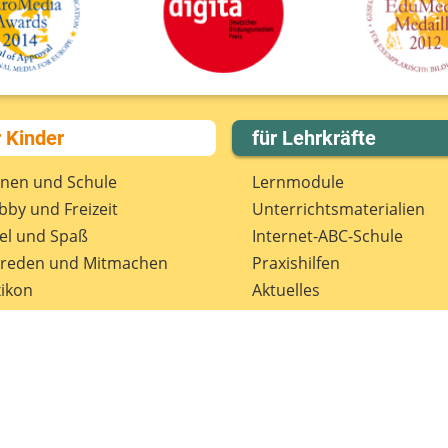
D
r Kinder
für Lehrkräfte
rnen und Schule
Lernmodule
by und Freizeit
Unterrichts­materialien
el und Spaß
Internet-ABC-Schule
treden und Mitmachen
Praxishilfen
ikon
Aktuelles
tenschutz
Materialbestellung
wsletter
Lexikon
Datenschutz
Newsletter
Spenden