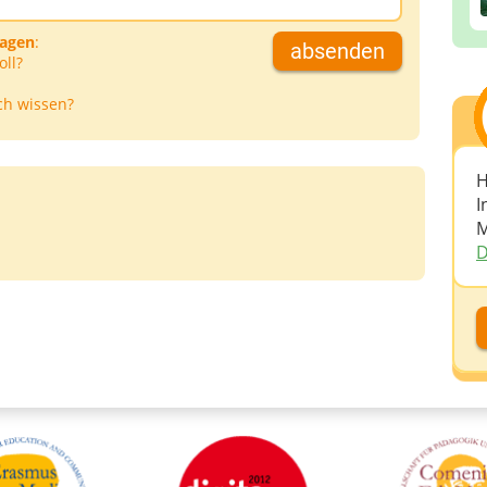
ragen
:
absenden
oll?
ch wissen?
H
I
M
D
D
D
A