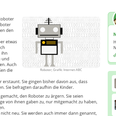
 Roboter
oboter
den den
N
er etwas
H
ich
N
 ihn
u und
gen. Auch
ßen die
Roboter; Grafik: Internet-ABC
 erstaunt. Sie gingen bisher davon aus, dass
n. Sie befragten daraufhin die Kinder.
 gemacht, den Roboter zu ärgern. Sie seien
nige von ihnen gaben zu, nur mitgemacht zu haben,
en.
 nicht neu. Sie werden auch immer dann genannt,