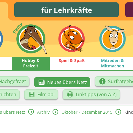
für Lehrkräfte
Hobby &
Spiel & Spaß
Mitreden &
Freizeit
Mitmachen
Nachgefragt
Surfratgeb
Neues übers Netz
hichten
Film ab!
Linktipps (von A-Z)
s übers Netz
Archiv
Oktober - Dezember 2015
Kind