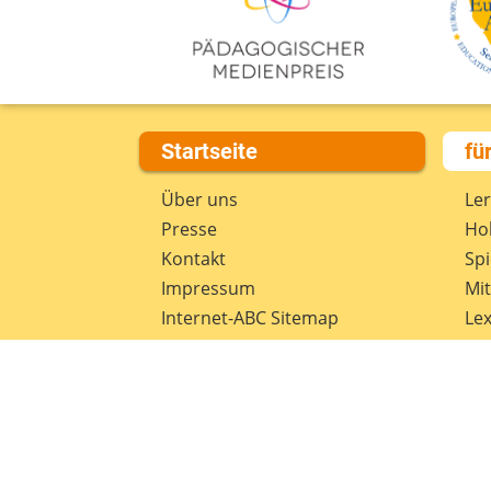
Startseite
fü
Über uns
Le
Presse
Hob
Kontakt
Spi
Impressum
Mi
Internet-ABC Sitemap
Lex
Barrierefreiheit
Da
Länderprojekte
Ne