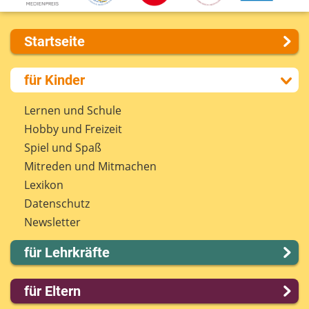
Startseite
Über uns
für Kinder
Presse
Kontakt
Lernen und Schule
Impressum
Hobby und Freizeit
Internet-ABC Sitemap
Spiel und Spaß
Barrierefreiheit
Mitreden und Mitmachen
Länderprojekte
Lexikon
Datenschutz
Newsletter
für Lehrkräfte
Lernmodule
für Eltern
Unterrichts­materialien