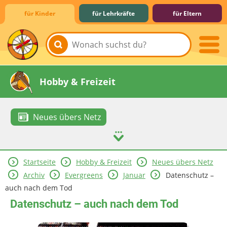
für Kinder
für Lehrkräfte
für Eltern
Lernen & Schule
Hobby & Freizeit
Neues übers Netz
Startseite
Hobby & Freizeit
Neues übers Netz
Spiel & Spaß
Mitreden & Mitmachen
Archiv
Evergreens
Januar
Datenschutz –
auch nach dem Tod
Datenschutz – auch nach dem Tod