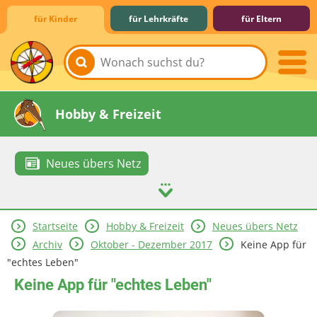
für Kinder
für Lehrkräfte
für Eltern
Lernen & Schule
Hobby & Freizeit
Neues übers Netz
Startseite
Hobby & Freizeit
Neues übers Netz
Spiel & Spaß
Mitreden & Mitmachen
Archiv
Oktober - Dezember 2017
Keine App für
"echtes Leben"
Keine App für "echtes Leben"