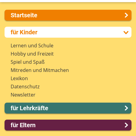
Startseite
Über uns
für Kinder
Presse
Kontakt
Lernen und Schule
Impressum
Hobby und Freizeit
Internet-ABC Sitemap
Spiel und Spaß
Barrierefreiheit
Mitreden und Mitmachen
Länderprojekte
Lexikon
Datenschutz
Newsletter
für Lehrkräfte
Lernmodule
für Eltern
Unterrichts­materialien