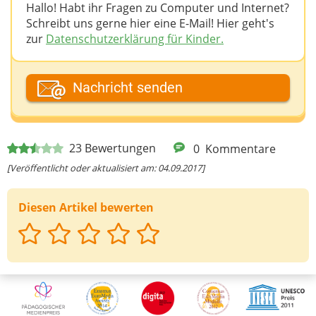
Hallo! Habt ihr Fragen zu Computer und Internet?
Schreibt uns gerne hier eine E-Mail! Hier geht's
zur
Datenschutzerklärung für Kinder.
Dein Fantasiename
Nachricht senden
Deine E-Mail-Adresse (wenn du eine Antwort
23
Bewertungen
0
Kommentare
möchtest)
[Veröffentlicht oder aktualisiert am: 04.09.2017]
Diesen Artikel bewerten
Deine Nachricht