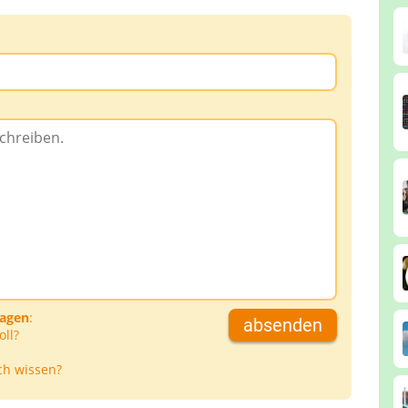
ragen
:
absenden
oll?
ch wissen?