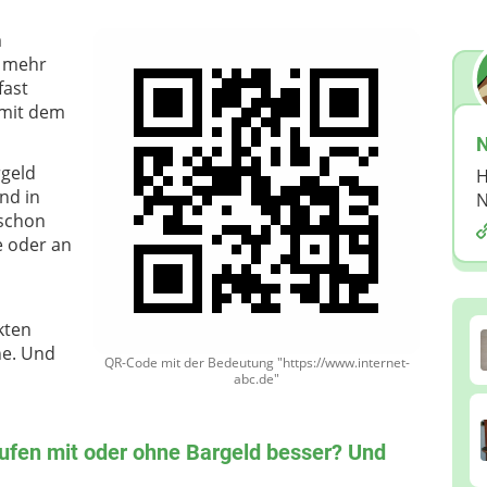
m
n mehr
fast
t mit dem
N
rgeld
H
nd in
N
 schon
e oder an
kten
ne. Und
QR-Code mit der Bedeutung "https://www.internet-
abc.de"
aufen mit oder ohne Bargeld besser? Und