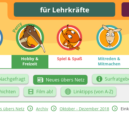
für Lehrkräfte
Hobby &
Spiel & Spaß
Mitreden &
Freizeit
Mitmachen
Nachgefragt
Surfratgeb
Neues übers Netz
hichten
Film ab!
Linktipps (von A-Z)
s übers Netz
Archiv
Oktober - Dezember 2018
Ein