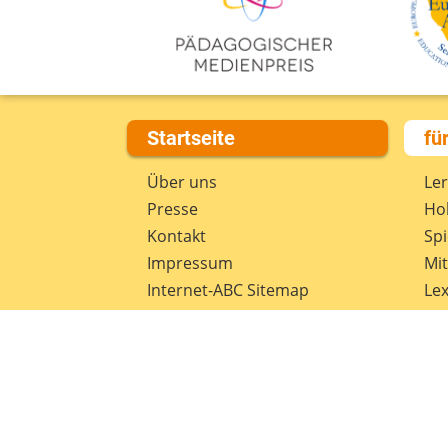
Startseite
fü
Über uns
Le
Presse
Hob
Kontakt
Spi
Impressum
Mi
Internet-ABC Sitemap
Lex
Barrierefreiheit
Da
Länderprojekte
Ne