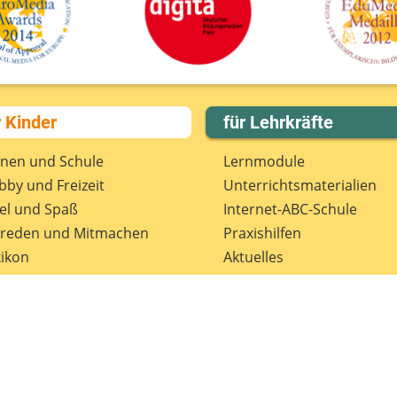
D
r Kinder
für Lehrkräfte
rnen und Schule
Lernmodule
by und Freizeit
Unterrichts­materialien
el und Spaß
Internet-ABC-Schule
treden und Mitmachen
Praxishilfen
ikon
Aktuelles
tenschutz
Materialbestellung
wsletter
Lexikon
Datenschutz
Newsletter
Spenden