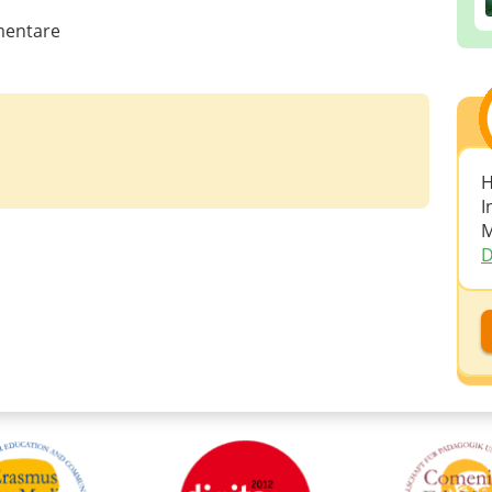
entare
H
I
M
D
D
D
A