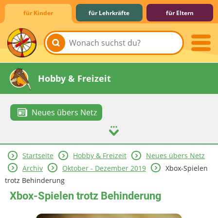
für Kinder
für Lehrkräfte
für Eltern
Lernen & Schule
Hobby & Freizeit
Neues übers Netz
Startseite
Hobby & Freizeit
Neues übers Netz
Spiel & Spaß
Mitreden & Mitmachen
Archiv
Oktober - Dezember 2019
Xbox-Spielen
trotz Behinderung
Xbox-Spielen trotz Behinderung