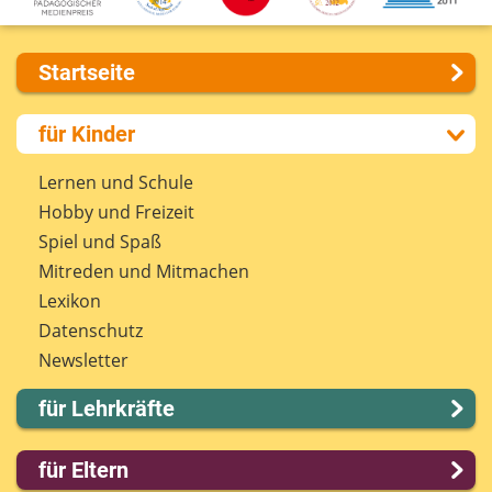
Startseite
Über uns
für Kinder
Presse
Kontakt
Lernen und Schule
Impressum
Hobby und Freizeit
Internet-ABC Sitemap
Spiel und Spaß
Barrierefreiheit
Mitreden und Mitmachen
Länderprojekte
Lexikon
Datenschutz
Newsletter
für Lehrkräfte
Lernmodule
für Eltern
Unterrichts­materialien