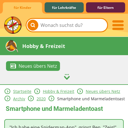
für Kinder
für Lehrkräfte
für Eltern
Lernen & Schule
Hobby & Freizeit
Neues übers Netz
Startseite
Hobby & Freizeit
Neues übers Netz
Spiel & Spaß
Mitreden & Mitmachen
Archiv
2020
Smartphone und Marmeladentoast
Smartphone und Marmeladentoast
"Ich habe eine Spiderman-App", grinst Ben. "Zeig!",