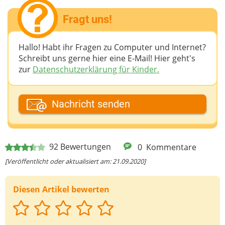
Fragt uns!
Hallo! Habt ihr Fragen zu Computer und Internet?
Schreibt uns gerne hier eine E-Mail! Hier geht's
zur
Datenschutzerklärung für Kinder.
Dein Fantasiename
Nachricht senden
Deine E-Mail-Adresse (wenn du eine Antwort
92
Bewertungen
0
Kommentare
möchtest)
[Veröffentlicht oder aktualisiert am: 21.09.2020]
Diesen Artikel bewerten
Deine Nachricht