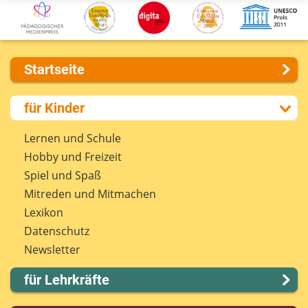
Startseite
Über uns
für Kinder
Presse
Kontakt
Lernen und Schule
Impressum
Hobby und Freizeit
Internet-ABC Sitemap
Spiel und Spaß
Barrierefreiheit
Mitreden und Mitmachen
Länderprojekte
Lexikon
Datenschutz
Newsletter
für Lehrkräfte