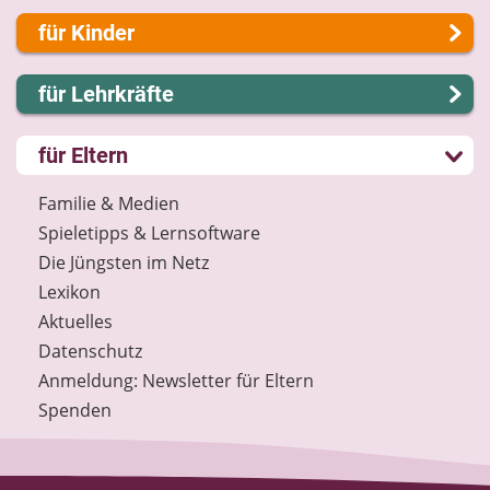
Über uns
für Kinder
Presse
Kontakt
Lernen und Schule
für Lehrkräfte
Impressum
Hobby und Freizeit
Internet-ABC Sitemap
Spiel und Spaß
Lernmodule
für Eltern
Barrierefreiheit
Mitreden und Mitmachen
Unterrichts­materialien
Länderprojekte
Lexikon
Internet-ABC-Schule
Familie & Medien
Datenschutz
Praxishilfen
Spieletipps & Lernsoftware
Newsletter
Aktuelles
Die Jüngsten im Netz
Materialbestellung
Lexikon
Lexikon
Aktuelles
Datenschutz
Datenschutz
Newsletter
Anmeldung: Newsletter für Eltern
Spenden
Spenden