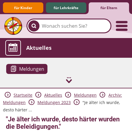
für Kinder
für Lehrkräfte
für Eltern
Familie & Medien
Spieletipps & Lernsoftware
Die Jüngsten im Netz
Lexikon
Aktuelles
Meldungen
Startseite
Aktuelles
Meldungen
Archiv:
Meldungen
Meldungen 2023
"Je älter ich wurde,
desto härter ...
"Je älter ich wurde, desto härter wurden
die Beleidigungen."