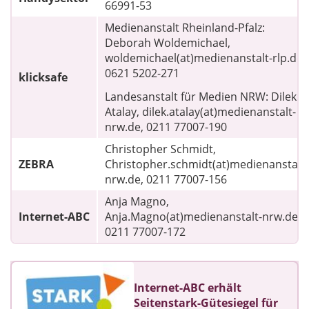
66991-53
Medienanstalt Rheinland-Pfalz:
Deborah Woldemichael,
woldemichael(at)medienanstalt-rlp.de,
0621 5202-271
klicksafe
Landesanstalt für Medien NRW: Dilek
Atalay, dilek.atalay(at)medienanstalt-
nrw.de, 0211 77007-190
Christopher Schmidt,
ZEBRA
Christopher.schmidt(at)medienanstalt-
nrw.de, 0211 77007-156
Anja Magno,
Internet-ABC
Anja.Magno(at)medienanstalt-nrw.de,
0211 77007-172
Internet-ABC erhält
Seitenstark-Gütesiegel für