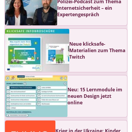
Polizei-Podcast zum Thema
Internetsicherheit – ein
Expertengespräch
Neue klicksafe-
Materialien zum Thema
Twitch
Neu: 15 Lernmodule im
neuen Design jetzt
online
Krieg in der Ukraine: Kinder