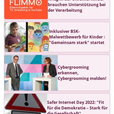
brauchen Unterstützung bei
der Verarbeitung
Inklusiver BSK-
Malwettbewerb für Kinder :
"Gemeinsam stark" startet
Cybergrooming
erkennen,
Cybergrooming melden!
Safer Internet Day 2022: "Fit
für die Demokratie – Stark für
die Gesellschaft"