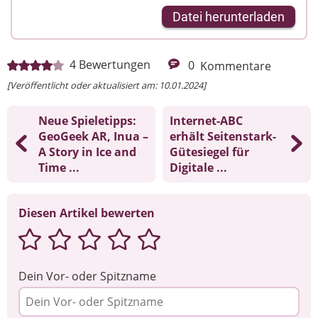
Datei herunterladen
4
Bewertungen
0
Kommentare
[Veröffentlicht oder aktualisiert am: 10.01.2024]
Neue Spieletipps:
Internet-ABC
GeoGeek AR, Inua –
erhält Seitenstark-
A Story in Ice and
Gütesiegel für
Time ...
Digitale ...
Diesen Artikel bewerten
Dein Vor- oder Spitzname