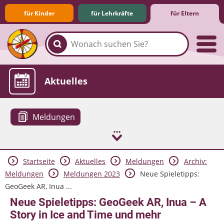
für Kinder
für Lehrkräfte
für Eltern
Familie & Medien
Spieletipps & Lernsoftware
Die Jüngsten im Netz
Lexikon
Aktuelles
Meldungen
Startseite
Aktuelles
Meldungen
Archiv:
Meldungen
Meldungen 2023
Neue Spieletipps:
GeoGeek AR, Inua ...
Neue Spieletipps: GeoGeek AR, Inua – A
Story in Ice and Time und mehr