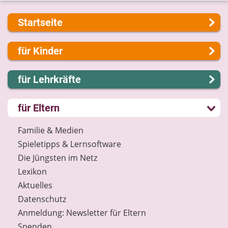
Startseite
Über uns
für Kinder
Presse
Kontakt
Lernen und Schule
für Lehrkräfte
Impressum
Hobby und Freizeit
Internet-ABC Sitemap
Spiel und Spaß
Lernmodule
für Eltern
Barrierefreiheit
Mitreden und Mitmachen
Unterrichts­materialien
Länderprojekte
Lexikon
Internet-ABC-Schule
Familie & Medien
Datenschutz
Praxishilfen
Spieletipps & Lernsoftware
Newsletter
Aktuelles
Die Jüngsten im Netz
Materialbestellung
Lexikon
Lexikon
Aktuelles
Datenschutz
Datenschutz
Newsletter
Anmeldung: Newsletter für Eltern
Spenden
Spenden