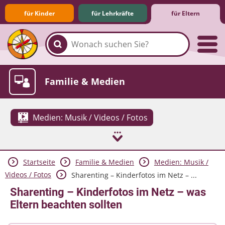
für Kinder
für Lehrkräfte
für Eltern
Familie & Medien
Medien: Musik / Videos / Fotos
Startseite
Familie & Medien
Medien: Musik /
Spieletipps & Lernsoftware
Die Jüngsten im Netz
Lexikon
Aktuelles
Videos / Fotos
Sharenting – Kinderfotos im Netz – ...
Sharenting – Kinderfotos im Netz – was
Eltern beachten sollten