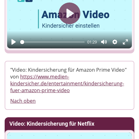
Play
01:29
Play
Mute
Einstellun
Enter
fulls
"Video: Kindersicherung für Amazon Prime Video"
von
https://www.medien-
kindersicher.de/entertainment/kindersicherung-
fuer-amazon-prime-video
Nach oben
Video: Kindersicherung für Netflix