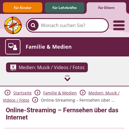
für Kinder
für Lehrkräfte
für Eltern
Familie & Medien
Medien: Musik / Videos / Fotos
Startseite
Familie & Medien
Medien: Musik /
Spieletipps & Lernsoftware
Die Jüngsten im Netz
Lexikon
Aktuelles
Videos / Fotos
Online-Streaming – Fernsehen über ...
Online-Streaming – Fernsehen über das
Internet