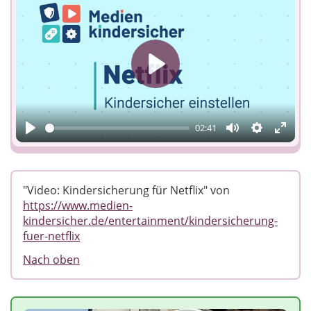
Play
02:41
Play
Mute
Einstellun
Enter
fulls
"Video: Kindersicherung für Netflix" von
https://www.medien-
kindersicher.de/entertainment/kindersicherung-
fuer-netflix
Nach oben