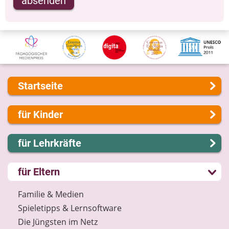
absenden
Startseite
Über uns
für Kinder
Presse
Kontakt
Lernen und Schule
für Lehrkräfte
Impressum
Hobby und Freizeit
Internet-ABC Sitemap
Spiel und Spaß
Lernmodule
für Eltern
Barrierefreiheit
Mitreden und Mitmachen
Unterrichts­materialien
Länderprojekte
Lexikon
Internet-ABC-Schule
Familie & Medien
Datenschutz
Praxishilfen
Spieletipps & Lernsoftware
Newsletter
Aktuelles
Die Jüngsten im Netz