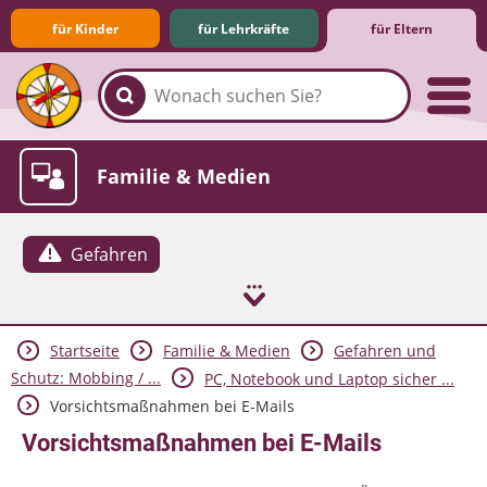
für Kinder
für Lehrkräfte
für Eltern
Familie & Medien
Gefahren
Startseite
Familie & Medien
Gefahren und
Spieletipps & Lernsoftware
Die Jüngsten im Netz
Lexikon
Aktuelles
Schutz: Mobbing / ...
PC, Notebook und Laptop sicher ...
Vorsichtsmaßnahmen bei E-Mails
Vorsichtsmaßnahmen bei E-Mails