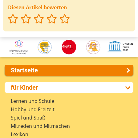
Diesen Artikel bewerten
Deine Nachricht
Startseite
Über uns
für Kinder
Presse
Kontakt
Lernen und Schule
Impressum
Hobby und Freizeit
Internet-ABC Sitemap
Spiel und Spaß
Barrierefreiheit
Mitreden und Mitmachen
Länderprojekte
Lexikon