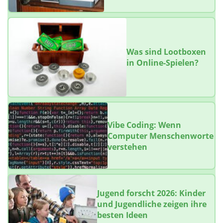
Was sind Lootboxen
in Online-Spielen?
Vibe Coding: Wenn
Computer Menschenworte
verstehen
Jugend forscht 2026: Kinder
und Jugendliche zeigen ihre
besten Ideen