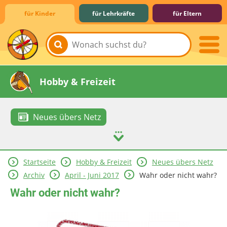
für Kinder
für Lehrkräfte
für Eltern
Lernen & Schule
Hobby & Freizeit
Neues übers Netz
Startseite
Hobby & Freizeit
Neues übers Netz
Spiel & Spaß
Mitreden & Mitmachen
Archiv
April - Juni 2017
Wahr oder nicht wahr?
Wahr oder nicht wahr?