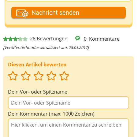
Dein Fantasiename
Nachricht senden
Deine E-Mail-Adresse (wenn du eine Antwort
28
Bewertungen
0
Kommentare
möchtest)
[Veröffentlicht oder aktualisiert am: 28.03.2017]
Diesen Artikel bewerten
Deine Nachricht
Dein Vor- oder Spitzname
Dein Kommentar (max. 1000 Zeichen)