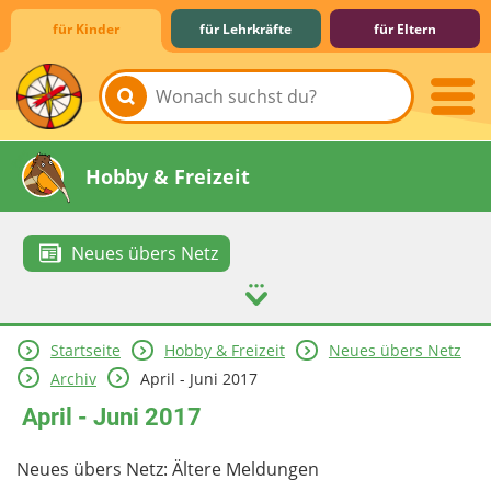
für Kinder
für Lehrkräfte
für Eltern
Lernen & Schule
Hobby & Freizeit
Neues übers Netz
Startseite
Hobby & Freizeit
Neues übers Netz
Spiel & Spaß
Mitreden & Mitmachen
Archiv
April - Juni 2017
April - Juni 2017
Neues übers Netz: Ältere Meldungen