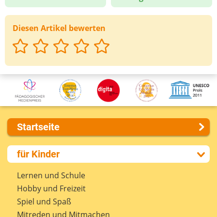
Diesen Artikel bewerten
Startseite
Über uns
für Kinder
Presse
Kontakt
Lernen und Schule
Impressum
Hobby und Freizeit
Internet-ABC Sitemap
Spiel und Spaß
Barrierefreiheit
Mitreden und Mitmachen