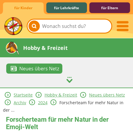
für Kinder
für Lehrkräfte
für Eltern
Lernen & Schule
Hobby & Freizeit
Neues übers Netz
Startseite
Hobby & Freizeit
Neues übers Netz
Spiel & Spaß
Mitreden & Mitmachen
Archiv
2024
Forscherteam für mehr Natur in
der ...
Forscherteam für mehr Natur in der
Emoji-Welt