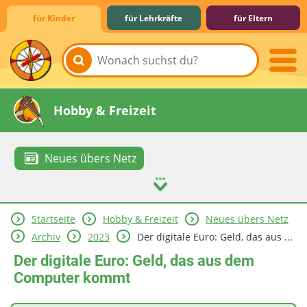
für Kinder
für Lehrkräfte
für Eltern
Lernen & Schule
Hobby & Freizeit
Neues übers Netz
Startseite
Hobby & Freizeit
Neues übers Netz
Spiel & Spaß
Mitreden & Mitmachen
Archiv
2023
Der digitale Euro: Geld, das aus ...
Der digitale Euro: Geld, das aus dem
Computer kommt