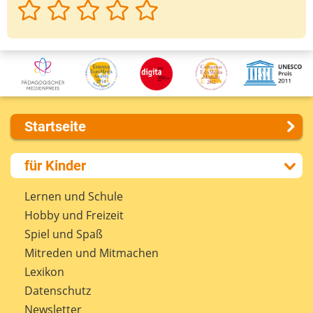
Startseite
Über uns
für Kinder
Presse
Kontakt
Lernen und Schule
Impressum
Hobby und Freizeit
Internet-ABC Sitemap
Spiel und Spaß
Barrierefreiheit
Mitreden und Mitmachen
Länderprojekte
Lexikon
Datenschutz
Newsletter