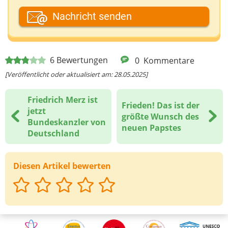
Dein Fantasiename
Nachricht senden
Deine E-Mail-Adresse (wenn du eine Antwort
6
Bewertungen
0
Kommentare
möchtest)
[Veröffentlicht oder aktualisiert am: 28.05.2025]
Friedrich Merz ist
Frieden! Das ist der
Deine Nachricht
jetzt
größte Wunsch des
Bundeskanzler von
neuen Papstes
Deutschland
Diesen Artikel bewerten