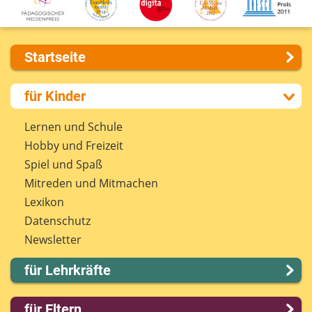
Startseite
Über uns
für Kinder
Presse
Kontakt
Lernen und Schule
Impressum
Hobby und Freizeit
Internet-ABC Sitemap
Spiel und Spaß
Barrierefreiheit
Mitreden und Mitmachen
Länderprojekte
Lexikon
Datenschutz
Newsletter
für Lehrkräfte
Lernmodule
für Eltern