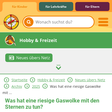
für Kinder
für Lehrkräfte
für Eltern
Lernen & Schule
Hobby & Freizeit
Neues übers Netz
Startseite
Hobby & Freizeit
Neues übers Netz
Spiel & Spaß
Mitreden & Mitmachen
Archiv
2025
Was hat eine riesige Gaswolke
mit ...
Was hat eine riesige Gaswolke mit den
Sternen zu tun?