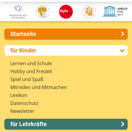
Startseite
Über uns
für Kinder
Presse
Kontakt
Lernen und Schule
Impressum
Hobby und Freizeit
Internet-ABC Sitemap
Spiel und Spaß
Barrierefreiheit
Mitreden und Mitmachen
Länderprojekte
Lexikon
Datenschutz
Newsletter
für Lehrkräfte