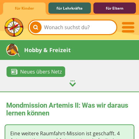
für Kinder
für Lehrkräfte
für Eltern
Lernen & Schule
Hobby & Freizeit
Neues übers Netz
Spiel & Spaß
Mitreden & Mitmachen
Mondmission Artemis II: Was wir daraus
lernen können
Eine weitere Raumfahrt-Mission ist geschafft. 4