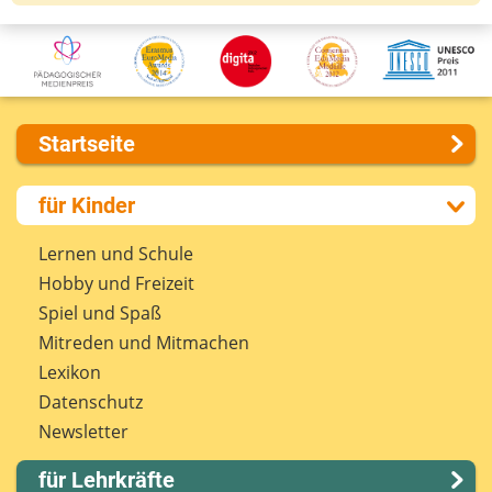
Startseite
Über uns
für Kinder
Presse
Kontakt
Lernen und Schule
Impressum
Hobby und Freizeit
Internet-ABC Sitemap
Spiel und Spaß
Barrierefreiheit
Mitreden und Mitmachen
Länderprojekte
Lexikon
Datenschutz
Newsletter
für Lehrkräfte