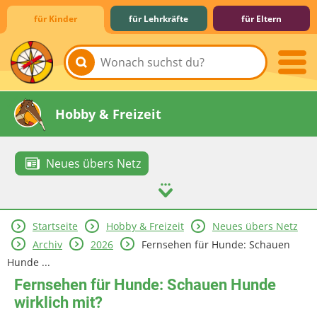
für Kinder
für Lehrkräfte
für Eltern
Lernen & Schule
Hobby & Freizeit
Neues übers Netz
Startseite
Hobby & Freizeit
Neues übers Netz
Spiel & Spaß
Mitreden & Mitmachen
Archiv
2026
Fernsehen für Hunde: Schauen
Hunde ...
Fernsehen für Hunde: Schauen Hunde
wirklich mit?