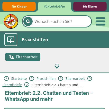
für Kinder
für Lehrkräfte
für Eltern
Lernmodule
Unterrichts­materialien
Internet-ABC-Schule
Praxishilfen
Elternarbeit
Startseite
Praxishilfen
Elternarbeit
Aktuelles
Elternbriefe
Elternbrief: 2.2. Chatten und ...
Elternbrief: 2.2. Chatten und Texten –
WhatsApp und mehr