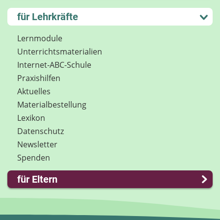
Kontakt
Lernen und Schule
für Lehrkräfte
Impressum
Hobby und Freizeit
Internet-ABC Sitemap
Spiel und Spaß
Lernmodule
Barrierefreiheit
Mitreden und Mitmachen
Unterrichts­materialien
Länderprojekte
Lexikon
Internet-ABC-Schule
Datenschutz
Praxishilfen
Newsletter
Aktuelles
Materialbestellung
Lexikon
Datenschutz
Newsletter
Spenden
für Eltern
Familie & Medien
Spieletipps & Lernsoftware